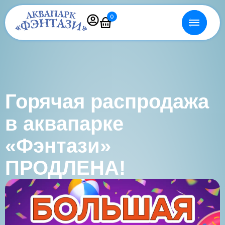
0
Горячая распродажа
в аквапарке
«Фэнтази»
ПРОДЛЕНА!