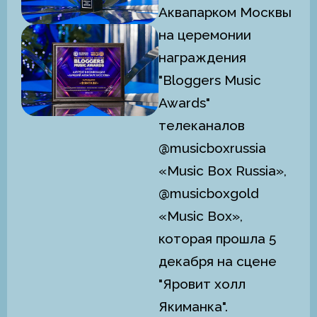
Аквапарком Москвы
на церемонии
награждения
"Bloggers Music
Awards"
телеканалов
@musicboxrussia
«Music Box Russia»,
@musicboxgold
«Music Box»,
которая прошла 5
декабря на сцене
"Яровит холл
Якиманка".