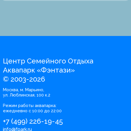
Центр Семейного Отдыха
Аквапарк «Фэнтази»
© 2003-2026
Москва, м. Марьино,
ул. Люблинская, 100 к.2
Режим работы аквапарка:
ежедневно с 10:00 до 22:00
+7 (499) 226-19-45
info@fpark.ru