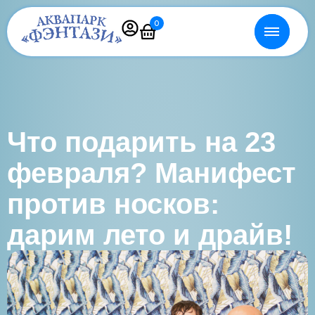
0
Что подарить на 23
февраля? Манифест
против носков:
дарим лето и драйв!