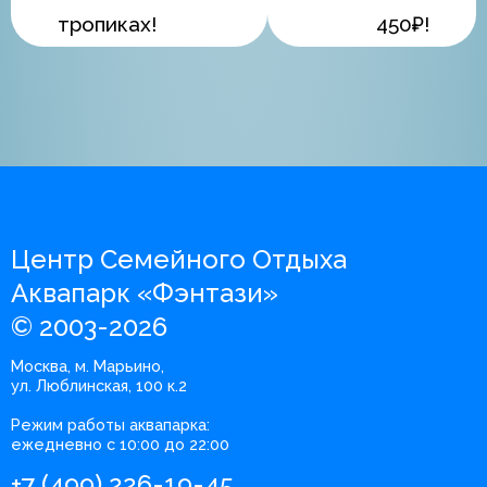
тропиках!
450₽!
Центр Семейного Отдыха
Аквапарк «Фэнтази»
© 2003-2026
Москва, м. Марьино,
ул. Люблинская, 100 к.2
Режим работы аквапарка:
ежедневно с 10:00 до 22:00
+7 (499) 226-19-45