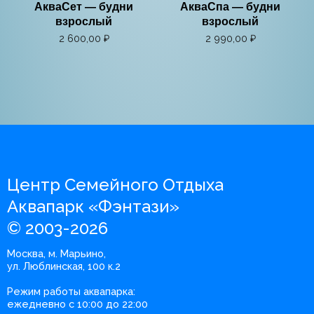
АкваСет — будни
АкваСпа — будни
взрослый
взрослый
2 600,00
₽
2 990,00
₽
Центр Семейного Отдыха
Аквапарк «Фэнтази»
© 2003-2026
Москва, м. Марьино,
ул. Люблинская, 100 к.2
Режим работы аквапарка:
ежедневно с 10:00 до 22:00