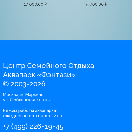
17 000,00
₽
5 700,00
₽
Центр Семейного Отдыха
Аквапарк «Фэнтази»
© 2003-2026
Москва, м. Марьино,
ул. Люблинская, 100 к.2
Режим работы аквапарка:
ежедневно с 10:00 до 22:00
+7 (499) 226-19-45