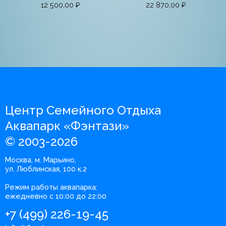
12 500,00
₽
22 870,00
₽
Центр Семейного Отдыха
Аквапарк «Фэнтази»
© 2003-2026
Москва, м. Марьино,
ул. Люблинская, 100 к.2
Режим работы аквапарка:
ежедневно с 10:00 до 22:00
+7 (499) 226-19-45