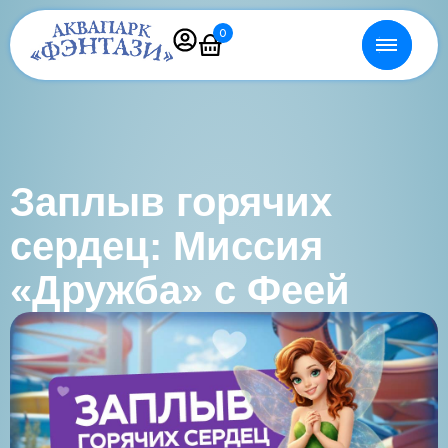
0
Заплыв горячих
сердец: Миссия
«Дружба» с Феей