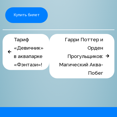
Купить билет
Тариф
Гарри Поттер и
«Девичник»
Орден
в аквапарке
Прогульщиков:
«Фэнтази»!
Магический Аква-
Побег