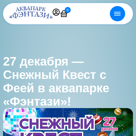
0
27 декабря —
Снежный Квест с
Феей в аквапарке
«Фэнтази»!