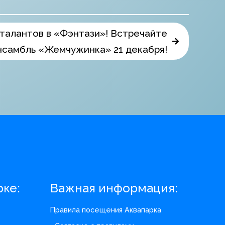
талантов в «Фэнтази»! Встречайте
нсамбль «Жемчужинка» 21 декабря!
рке:
Важная информация:
Правила посещения Аквапарка