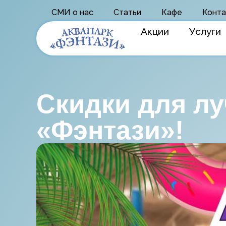
СМИ о нас
Статьи
Кафе
Конта
Акции
Услуги
Скидки для лу
«Фэнтази»!