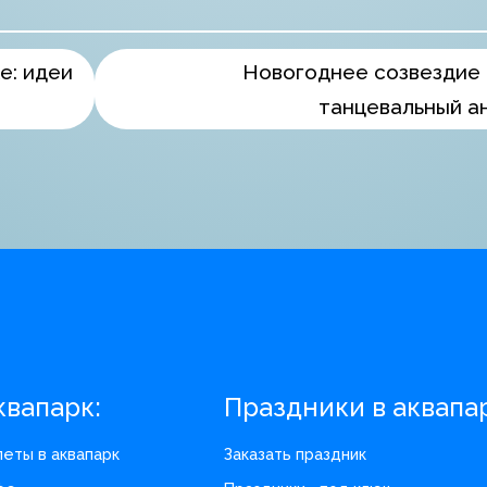
е: идеи
Новогоднее созвездие 
танцевальный а
квапарк:
Праздники в аквапа
леты в аквапарк
Заказать праздник