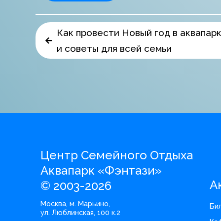
Как провести Новый год в аквапарк
и советы для всей семьи
Центр Семейного Отдыха
Аквапарк «Фэнтази»
А
© 2003-2026
Москва, м. Марьино,
Би
ул. Люблинская, 100 к.2