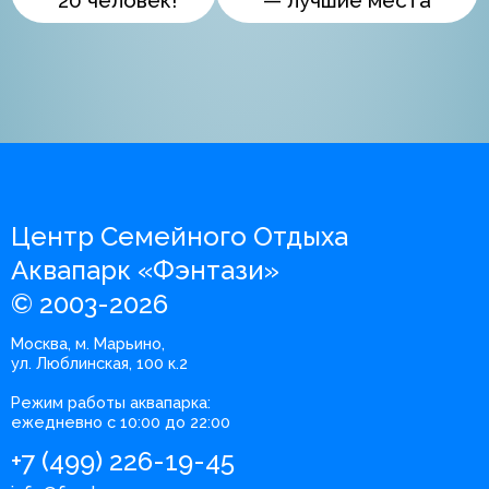
20 человек!
— лучшие места
Центр Семейного Отдыха
Аквапарк «Фэнтази»
© 2003-2026
Москва, м. Марьино,
ул. Люблинская, 100 к.2
Режим работы аквапарка:
ежедневно с 10:00 до 22:00
+7 (499) 226-19-45