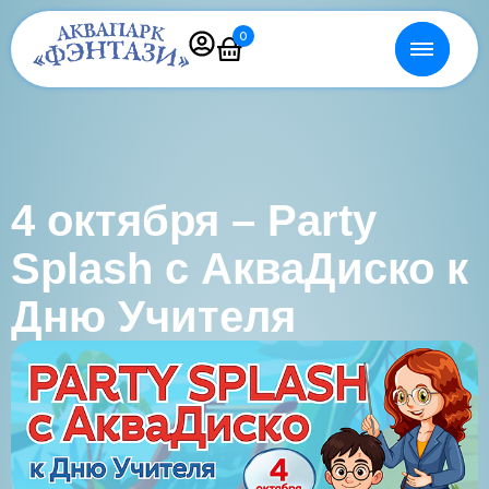
0
4 октября – Party
Splash с АкваДиско к
Дню Учителя