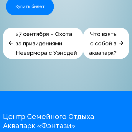
Купить билет
27 сентября – Охота
Что взять
за привидениями
с собой в
Невермора с Уэнсдей
аквапарк?
Центр Семейного Отдыха
Аквапарк «Фэнтази»