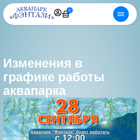
0
Изменения в
графике работы
аквапарка