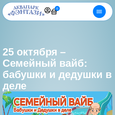
0
25 октября –
Семейный вайб:
бабушки и дедушки в
деле