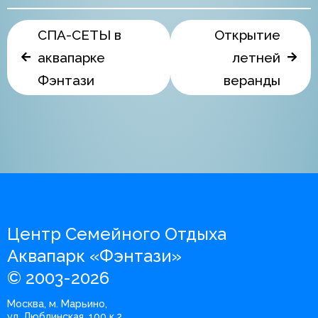
СПА-СЕТЫ в
Открытие
аквапарке
летней
Фэнтази
веранды
Центр Семейного Отдыха
Аквапарк «Фэнтази»
© 2003-2026
Москва, м. Марьино,
ул. Люблинская, 100 к.2