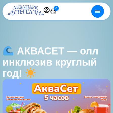
0
АКВАСЕТ — олл
инклюзив круглый
год!