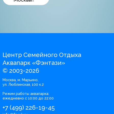
Центр Семейного Отдыха
Аквапарк «Фэнтази»
© 2003-2026
Москва, м. Марьино,
ул. Люблинская, 100 к.2
Режим работы аквапарка:
ежедневно с 10:00 до 22:00
+7 (499) 226-19-45