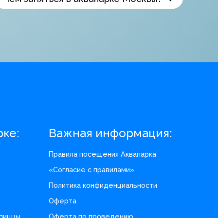
рке:
Важная информация:
Правила посещения Аквапарка
«Согласие с правилами»
Политика конфиденциальности
Оферта
 пиццы
Оферта по проведению