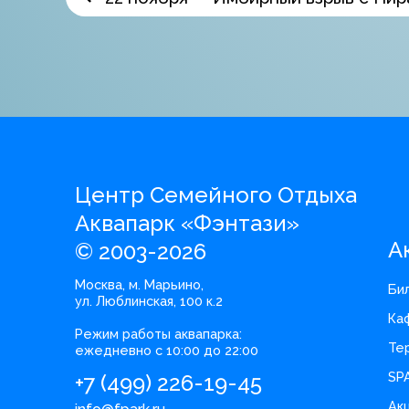
Центр Семейного Отдыха
Аквапарк «Фэнтази»
А
© 2003-2026
Москва, м. Марьино,
Би
ул. Люблинская, 100 к.2
Ка
Режим работы аквапарка:
Те
ежедневно с 10:00 до 22:00
SP
+7 (499) 226-19-45
Ак