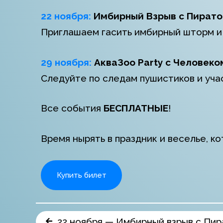
22 ноября:
Имбирный Взрыв с Пирато
Приглашаем гасить имбирный шторм и 
29 ноября:
АкваЗоо Party с Человеко
Следуйте по следам пушистиков и уча
Все события
БЕСПЛАТНЫЕ
!
Время нырять в праздник и веселье, к
Купить билет
22 ноября — Имбирный взрыв с Пи