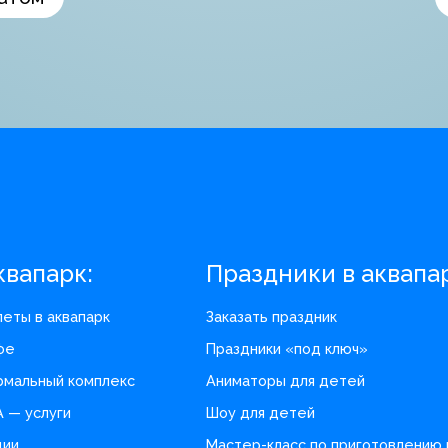
квапарк:
Праздники в аквапа
леты в аквапарк
Заказать праздник
фе
Праздники «под ключ»
рмальный комплекс
Аниматоры для детей
A — услуги
Шоу для детей
ции
Мастер-класс по приготовлению