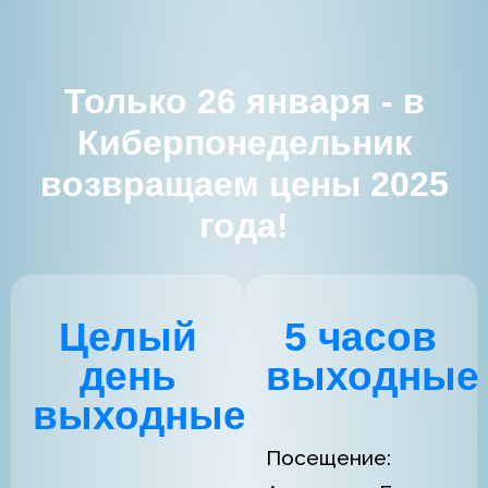
Только 26 января - в
Киберпонедельник
возвращаем цены 2025
года!
Целый
5 часов
день
выходные
выходные
Посещение: