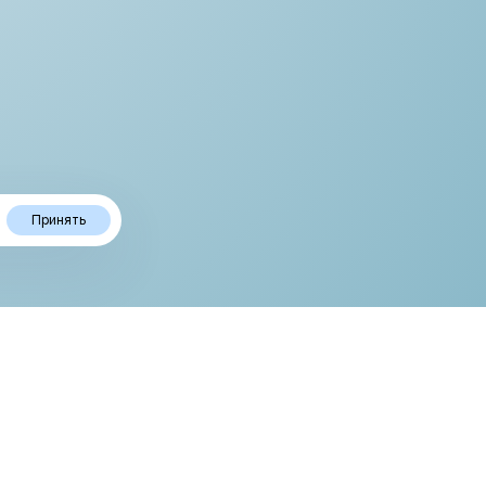
Принять
рке:
Важная информация: