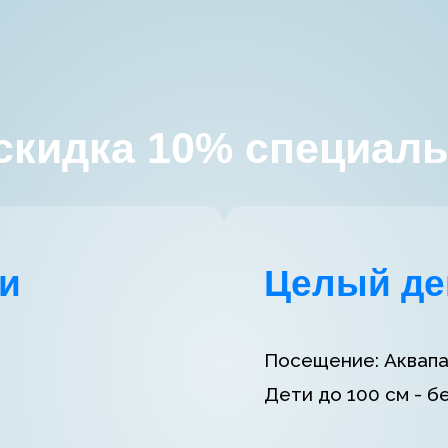
 скидка 10% специал
и
Целый де
Посещение: Аквапар
Дети до 100 см - б