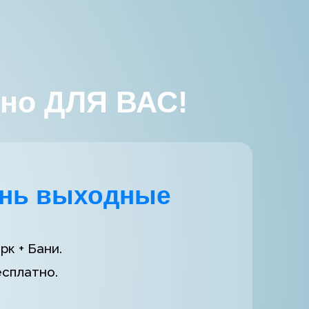
ьно ДЛЯ ВАС!
нь выходные
к + Бани.
есплатно.