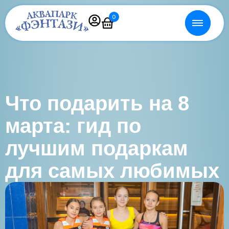
0
Что подарить на 8
марта: гид по
лучшим подаркам
для самых любимых